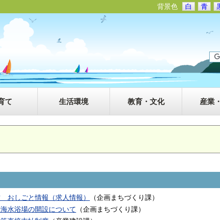
背景色
白
青
育て
生活環境
教育・文化
産業
坊 おしごと情報（求人情報）
（
企画まちづくり課
）
湯海水浴場の開設について
（
企画まちづくり課
）