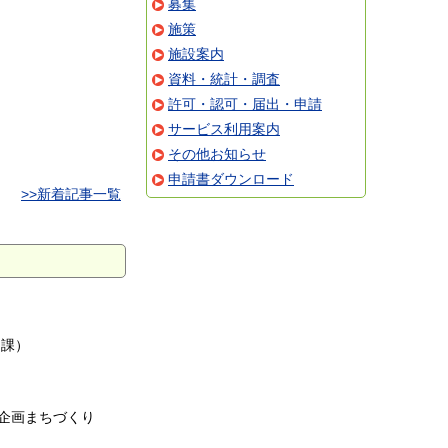
募集
施策
施設案内
資料・統計・調査
許可・認可・届出・申請
サービス利用案内
その他お知らせ
申請書ダウンロード
>>新着記事一覧
り課
）
企画まちづくり