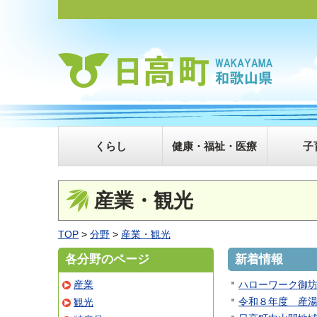
くらし
健康・福祉・医療
子
産業・観光
TOP
>
分野
>
産業・観光
各分野のページ
新着情報
産業
ハローワーク御
令和８年度 産
観光