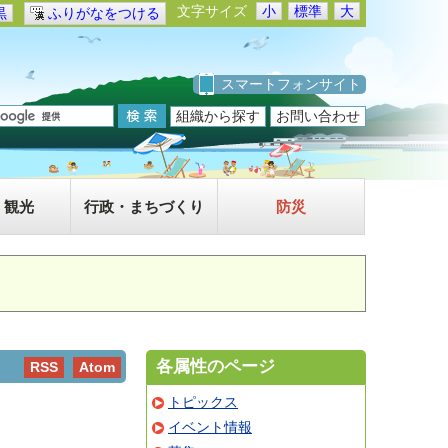
文字サイズ
小
標準
大
黒
ふりがなをつける
スマートフォンサイト
組織から探す
お問い合わせ
・観光
行政・まちづくり
防災
各属性のページ
RSS
Atom
トピックス
イベント情報