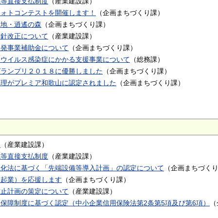
域等直接支払制度
（
産業建設課
）
フォトコンテストを開催します！
（
企画まちづくり課
）
緑地・逍遙の森
（
企画まちづくり課
）
方針改正について
（
産業建設課
）
開発事業補助金について
（
企画まちづくり課
）
ナウイルス感染症にかかる支援事業について
（
総務課
）
グランプリ２０１８に優勝しました
（
企画まちづくり課
）
料理がプレミア和歌山に認定されました
（
企画まちづくり課
）
て
（
産業建設課
）
域等直接支払制度
（
産業建設課
）
強化法に基づく「先端設備等導入計画」の認定について
（
企画まちづく
（起業）を応援します
（
企画まちづくり課
）
防止計画の策定について
（
産業建設課
）
保障制度に基づく認定（中小企業信用保険法第2条第5項及び第6項）
（