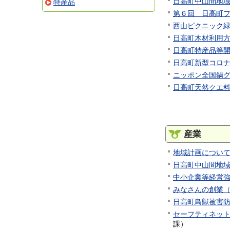
日高町中山間地
特産品
第６回 日高町
西山ピクニック
日高町木材利用
日高町特産品等
日高町新型コロ
ニッポン全国鍋
日高町天然クエ
産業
地域計画につい
日高町中山間地
中小企業等経営
みなさんの創業
日高町鳥獣被害
セーフティネット
課
）