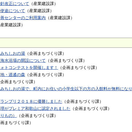
方針改正について
（
産業建設課
）
の使途について
（
産業建設課
）
改善センターのご利用案内
（
産業建設課
）
（
産業建設課
）
」みちしおの湯
（
企画まちづくり課
）
湯海水浴場の開設について
（
企画まちづくり課
）
フォトコンテストを開催します！
（
企画まちづくり課
）
緑地・逍遙の森
（
企画まちづくり課
）
（
企画まちづくり課
）
」みちしおの湯で、町内にお住いの小学生以下の方の入館料が無料にな
グランプリ２０１８に優勝しました
（
企画まちづくり課
）
料理がプレミア和歌山に認定されました
（
企画まちづくり課
）
贈りもの）
（
企画まちづくり課
）
企画まちづくり課
）