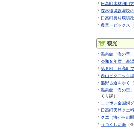
日高町木材利用
森林環境譲与税
日高町農村環境
農業トピックス
観光
温泉館「海の里
令和８年度 産
第６回 日高町
西山ピクニック
熊野古道を歩く
温泉館「海の里
くり課
）
ニッポン全国鍋
日高町天然クエ
クエ（海からの
うつくしい海
（