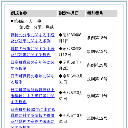
例規名称
制定年月日
種別番号
■ 第4編
人
事
第3章 分限・懲戒
職員の分限に関する手続
◆昭和30年8
条例第18号
及び効果に関する条例
月1日
職員の分限に関する手続
◆昭和30年8
規則第13号
及び効果に関する規則
月12日
日高町職員の定年等に関
◆昭和59年7
条例第29号
する条例
月2日
日高町職員の定年に関す
◆令和5年3月
規則第16号
る規則
31日
日高町管理監督職勤務上
◆令和5年3月
限年齢による降任等に関
規則第11号
31日
する規則
日高町年齢60年に達する
職員に対する情報の提供
◆令和5年3月
規則第12号
及び勤務の意思の確認に
31日
関する規則