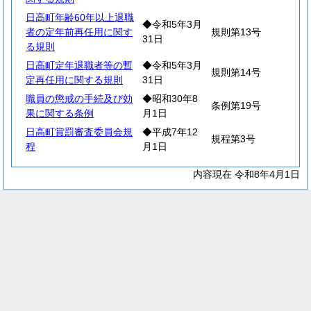
日高町年齢60年以上退職
◆令和5年3月
者の定年前再任用に関す
規則第13号
31日
る規則
日高町定年退職者等の暫
◆令和5年3月
規則第14号
定再任用に関する規則
31日
職員の懲戒の手続及び効
◆昭和30年8
条例第19号
果に関する条例
月1日
日高町賞罰審査委員会規
◆平成7年12
規程第3号
程
月1日
内容現在 令和8年4月1日