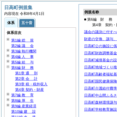
日高町例規集
例規名称
内容現在 令和8年4月1日
■ 第6編
財
務
体系
五十音
第4章 契約・
議会の議決に付すべ
体系目次
財産の交換、譲与、
第1編
総
規
第2編
議
会
日高町公の施設に係
第3編 執行機関
日高町財政調整基金
第4編
人
事
日高町減債基金の設
第5編
給
与
日高町地域づくり推
第6編
財
務
第1章
通
則
日高町高齢者福祉基
第2章
会
計
日高町国民健康保険
第3章 税・税外収入
日高町介護給付費準
第4章 契約・財産
第7編
教
育
日高町中山間ふるさ
第8編
厚
生
日高町森林環境譲与
第9編 産業経済
日高町学校教育施設
第10編
建
設