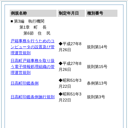
例規名称
制定年月日
種別番号
■ 第3編 執行機関
第1章
町
長
第6節
住
民
戸籍事務を行うためのコ
◆平成27年8
ンピュータの設置及び管
規則第14号
月26日
理運営規則
日高町戸籍事務を取り扱
◆平成27年8
う電子情報処理組織の管
規則第15号
月26日
理運営規則
◆昭和51年3
日高町印鑑条例
条例第13号
月22日
◆昭和51年3
日高町印鑑条例施行規則
規則第3号
月22日