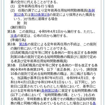
書の交付に代えることができる。
(1)
定年前再任用を行う場合
(2)
任期の満了により定年前再任用短時間勤務職員
(
条例
第12条
又は
第13条第1項
の規定により採用された職員を
いう。)
が当然に退職する場合
附
則
(施行期日)
第1条
この規則は、令和5年4月1日から施行する。
ただし、
次条
の規定は、公布の日から施行する。
(準備行為)
第2条
第2条
の規定による定年前再任用の手続は、この規則
の施行前においても行うことができる。
(日高町職員の定年等に関する条例の一部を改正する条例附
則第10条の規則で定める短時間勤務の職並びに規則で定め
る者及び定年前再任用短時間勤務職員)
第3条
日高町職員の定年等に関する条例の一部を改正する条
例
(令和4年条例第19号。以下「改正条例」という。)
附則第
10条の規則で定める短時間勤務の職は、次に掲げる職のう
ち、当該職が基準日
(令和7年4月1日、令和9年4月1日、令
和11年4月1日及び令和13年4月1日をいう。以下同じ。)
の
前日に設置されていたものとした場合において、基準日に
おける定年相当年齢
(
条例第12条
に規定する短時間勤務の職
(以下この条において「短時間勤務の職」という。)
を占め
る職員が、常時勤務を要する職でその職務が当該短時間勤
務の職と同種の職を占めているものとした場合における
条