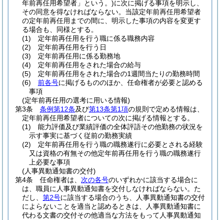
年前再任用希望者」という。)
に次に掲げる事項を明示し、
その同意を得なければならない。
当該定年前再任用希望者
の定年前再任用までの間に、明示した事項の内容を変更す
る場合も、同様とする。
(1)
定年前再任用を行う職に係る職務内容
(2)
定年前再任用を行う日
(3)
定年前再任用に係る勤務地
(4)
定年前再任用をされた場合の給与
(5)
定年前再任用をされた場合の1週間当たりの勤務時間
(6)
前各号
に掲げるもののほか、任命権者が必要と認める
事項
(定年前再任用の選考に用いる情報)
第3条
条例第12条
及び
第13条第1項
の規則で定める情報は、
定年前再任用希望者についての次に掲げる情報とする。
(1)
能力評価及び業績評価の全体評語その他勤務の状況を
示す事実に基づく従前の勤務実績
(2)
定年前再任用を行う職の職務遂行に必要とされる経験
又は資格の有無その他定年前再任用を行う職の職務遂行
上必要な事項
(人事異動通知書の交付)
第4条
任命権者は、
次の各号
のいずれかに該当する場合に
は、職員に人事異動通知書を交付しなければならない。
た
だし、
第2号
に該当する場合のうち、人事異動通知書の交付
によらないことを適当と認めるときは、人事異動通知書に
代わる文書の交付その他適当な方法をもって人事異動通知