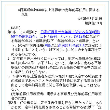
○日高町年齢60年以上退職者の定年前再任用に関する
規則
令和5年3月31日
規則第13号
(総則)
第1条
この規則は、
日高町職員の定年等に関する条例
(昭和
59年条例第29号。以下「条例」という。)
第12条
に規定す
る年齢60年以上退職者
(以下「年齢60年以上退職者」とい
う。)
の定年前再任用
(
同条
又は
条例第13条第1項
の規定によ
り採用することをいう。以下同じ。)
に関し必要な事項を定
めるものとする。
2
定年前再任用を行うに当たっては、地方公務員法
(昭和25
年法律第261号。以下「法」という。)
第13条に定める平等
取扱いの原則及び法第15条に定める任用の根本基準の規定
に違反してはならない。
3
年齢60年以上退職者が法第52条第1項に規定する職員団体
の構成員であったことその他法第56条に規定する事由を理
由として定年前再任用に関し不利益な取扱いをしてはなら
ない。
(定年前再任用希望者に明示する事項及び定年前再任用希望
者の同意)
第2条
任命権者は、定年前再任用を行うに当たっては、あら
かじめ、定年前再任用をされることを希望する者
(以下「定