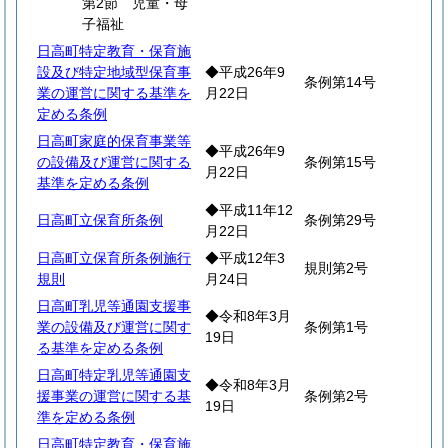
第2節 児童・母
子福祉
日高町特定教育・保育施
設及び特定地域型保育事
◆平成26年9
条例第14号
業の運営に関する基準を
月22日
定める条例
日高町家庭的保育事業等
◆平成26年9
の設備及び運営に関する
条例第15号
月22日
基準を定める条例
◆平成11年12
日高町立保育所条例
条例第29号
月22日
日高町立保育所条例施行
◆平成12年3
規則第2号
規則
月24日
日高町乳児等通園支援事
◆令和8年3月
業の設備及び運営に関す
条例第1号
19日
る基準を定める条例
日高町特定乳児等通園支
◆令和8年3月
援事業の運営に関する基
条例第2号
19日
準を定める条例
日高町特定教育・保育施