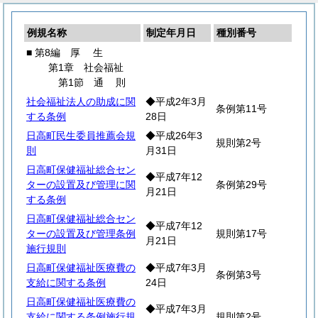
例規名称
制定年月日
種別番号
■ 第8編
厚
生
第1章 社会福祉
第1節
通
則
社会福祉法人の助成に関
◆平成2年3月
条例第11号
する条例
28日
日高町民生委員推薦会規
◆平成26年3
規則第2号
則
月31日
日高町保健福祉総合セン
◆平成7年12
ターの設置及び管理に関
条例第29号
月21日
する条例
日高町保健福祉総合セン
◆平成7年12
ターの設置及び管理条例
規則第17号
月21日
施行規則
日高町保健福祉医療費の
◆平成7年3月
条例第3号
支給に関する条例
24日
日高町保健福祉医療費の
◆平成7年3月
支給に関する条例施行規
規則第2号