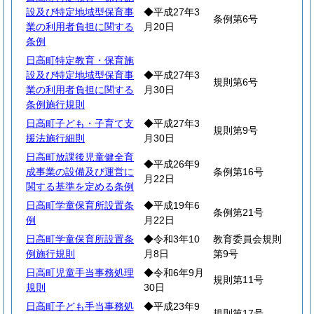
設及び特定地域型保育事
◆平成27年3
条例第6号
業の利用者負担に関する
月20日
条例
日高町特定教育・保育施
設及び特定地域型保育事
◆平成27年3
規則第6号
業の利用者負担に関する
月30日
条例施行規則
日高町子ども・子育て支
◆平成27年3
規則第9号
援法施行細則
月30日
日高町放課後児童健全育
◆平成26年9
成事業の設備及び運営に
条例第16号
月22日
関する基準を定める条例
日高町学童保育所設置条
◆平成19年6
条例第21号
例
月22日
日高町学童保育所設置条
◆令和3年10
教育委員会規則
例施行規則
月8日
第9号
日高町児童手当事務処理
◆令和6年9月
規則第11号
規則
30日
日高町子ども手当事務処
◆平成23年9
規則第17号