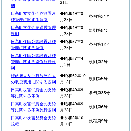
31日
則
日高町立文化会館設置及
◆昭和49年9
条例第34号
び管理に関する条例
月28日
日高町文化会館運営管理
◆昭和49年9
規則第5号
規則
月28日
日高町住民公園設置及び
◆昭和57年3
条例第12号
管理に関する条例
月25日
日高町住民公園設置及び
◆昭和57年4
管理に関する条例施行規
規則第2号
月1日
則
行旅病人及び行旅死亡人
◆昭和62年10
規則第5号
の取扱費用に関する規則
月13日
日高町災害弔慰金の支給
◆昭和49年9
条例第35号
等に関する条例
月28日
日高町災害弔慰金の支給
◆昭和49年9
規則第6号
等に関する条例施行規則
月28日
日高町小災害見舞金支給
◆令和5年10
規程第9号
規程
月10日