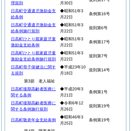
理規則
月30日
日高町交通遺児激励金支
◆昭和51年3
条例第16号
給条例
月22日
日高町交通遺児激励金支
◆昭和51年3
規則第6号
給条例施行規則
月22日
日高町ひとり親家庭児童
◆昭和51年3
条例第17号
激励金支給条例
月22日
日高町ひとり親家庭児童
◆昭和51年3
規則第7号
激励金支給条例施行規則
月22日
日高町母子保健法に関す
◆平成23年10
規則第14号
る規則
月18日
第3節 老人福祉
日高町後期高齢者医療に
◆平成20年3
条例第1号
関する条例
月21日
日高町後期高齢者医療に
◆令和6年12
規則第19号
関する条例施行規則
月26日
◆昭和46年3
日高町敬老年金支給条例
条例第19号
月25日