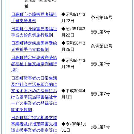
第4節 障害者福
祉
日高町心身障害児者福祉
◆昭和51年3
条例第15号
手当支給条例
月22日
日高町心身障害児者福祉
◆昭和51年3
規則第5号
手当支給条例施行規則
月22日
日高町特定疾患医療受給
◆昭和58年3
条例第13号
者福祉手当支給条例
月25日
日高町特定疾患医療受給
◆昭和58年3
者福祉手当支給条例施行
規則第2号
月25日
規則
日高町障害者の日常生活
及び社会生活を総合的に
支援するための法律にお
◆平成30年4
規則第7号
ける基準該当障害福祉サ
月1日
ービス事業者の登録等に
関する規則
日高町指定特定相談支援
事業者及び指定障害児相
◆令和6年1月
規則第1号
談支援事業者の指定等に
31日