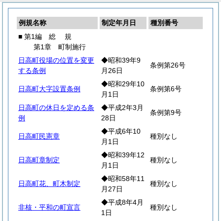
例規名称
制定年月日
種別番号
■ 第1編
総
規
第1章 町制施行
日高町役場の位置を変更
◆昭和39年9
条例第26号
する条例
月26日
◆昭和29年10
日高町大字設置条例
条例第6号
月1日
日高町の休日を定める条
◆平成2年3月
条例第9号
例
28日
◆平成6年10
日高町民憲章
種別なし
月1日
◆昭和39年12
日高町章制定
種別なし
月1日
◆昭和58年11
日高町花、町木制定
種別なし
月27日
◆平成8年4月
非核・平和の町宣言
種別なし
1日