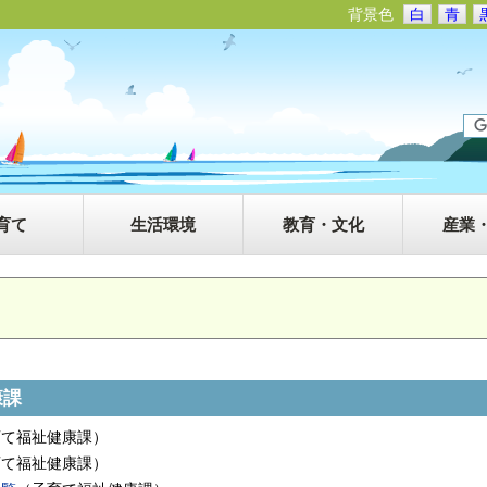
背景色
白
青
育て
生活環境
教育・文化
産業
康課
育て福祉健康課
）
育て福祉健康課
）