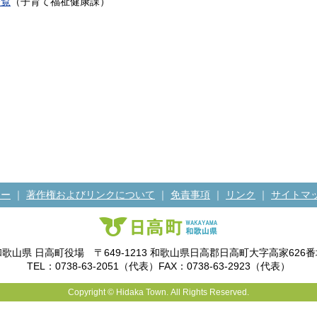
一覧
（
子育て福祉健康課
）
シー
｜
著作権およびリンクについて
｜
免責事項
｜
リンク
｜
サイトマ
和歌山県 日高町役場 〒649-1213 和歌山県日高郡日高町大字高家626番
TEL：0738-63-2051（代表）FAX：0738-63-2923（代表）
Copyright © Hidaka Town. All Rights Reserved.