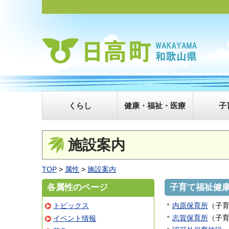
くらし
健康・福祉・医療
子
施設案内
TOP
>
属性
>
施設案内
各属性のページ
子育て福祉健
トピックス
内原保育所
（
子
志賀保育所
（
子
イベント情報