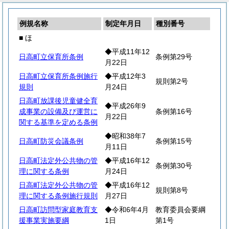
例規名称
制定年月日
種別番号
■ ほ
◆平成11年12
日高町立保育所条例
条例第29号
月22日
日高町立保育所条例施行
◆平成12年3
規則第2号
規則
月24日
日高町放課後児童健全育
◆平成26年9
成事業の設備及び運営に
条例第16号
月22日
関する基準を定める条例
◆昭和38年7
日高町防災会議条例
条例第15号
月11日
日高町法定外公共物の管
◆平成16年12
条例第30号
理に関する条例
月24日
日高町法定外公共物の管
◆平成16年12
規則第8号
理に関する条例施行規則
月27日
日高町訪問型家庭教育支
◆令和6年4月
教育委員会要綱
援事業実施要綱
1日
第1号