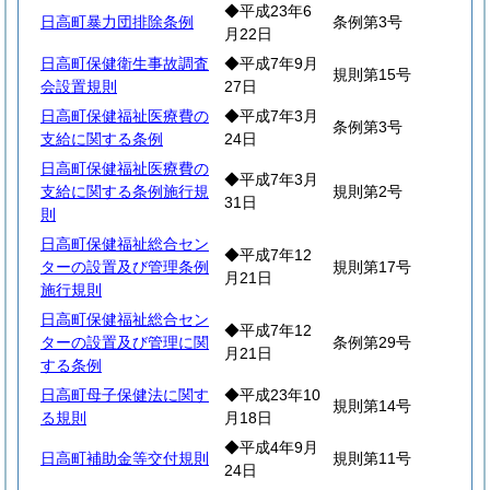
◆平成23年6
日高町暴力団排除条例
条例第3号
月22日
日高町保健衛生事故調査
◆平成7年9月
規則第15号
会設置規則
27日
日高町保健福祉医療費の
◆平成7年3月
条例第3号
支給に関する条例
24日
日高町保健福祉医療費の
◆平成7年3月
支給に関する条例施行規
規則第2号
31日
則
日高町保健福祉総合セン
◆平成7年12
ターの設置及び管理条例
規則第17号
月21日
施行規則
日高町保健福祉総合セン
◆平成7年12
ターの設置及び管理に関
条例第29号
月21日
する条例
日高町母子保健法に関す
◆平成23年10
規則第14号
る規則
月18日
◆平成4年9月
日高町補助金等交付規則
規則第11号
24日