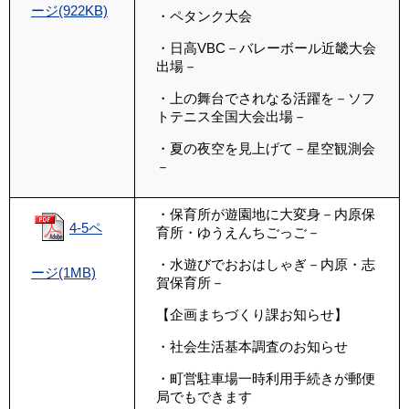
ージ(922KB)
・
ペタンク大会
・日高VBC－バレーボール近畿大会
出場－
・上の舞台でされなる活躍を
－
ソフ
トテニス全国大会出場
－
・夏の夜空を見上げて
－
星空観測会
－
・保育所が遊園地に大変身
－
内原保
4-5ペ
育所・ゆうえんちごっご
－
・水遊びでおおはしゃぎ
－
内原・志
ージ(1MB)
賀保育所
－
【企画まちづくり課お知らせ】
・社会生活基本調査のお知らせ
・町営駐車場一時利用手続きが郵便
局でもできます