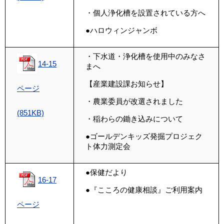
・
個人浄化槽を
設置されている方へ
●ハロウィンジャンボ
・
下水道・浄化槽を
使用中のみなさ
14-15
まへ
【産業建設課お知らせ】
ページ
・農業委員が改選されました
(851KB)
・
稲わらの
鋤き込みについて
●ゴールデンキッズ発掘プロジェク
ト体力測定会
●保健だより
16-17
●『こころの健康相談』ご利用案内
ページ