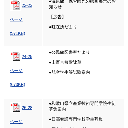
●温泉館 保育園児の絵画展示のお
22-23
知らせ
【広告】
ページ
●駐在所だより
(971KB)
●
公民館図書室だより
24-25
●山百合短歌詠草
ページ
●航空学生等試験案内
(673KB)
●
和歌山県立産業技術専門学院
生徒
26-28
募集案内
●日高看護専門学校学生募集
ページ