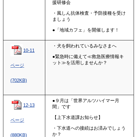
援研修会
・風しん抗体検査・予防接種を受け
ましょう
●
「地域カフェ」を
開催します！
・
犬を飼われている
みなさまへ
10-11
●緊急時に備えて≪救急医療情報キ
ット≫を活用しませんか？
ページ
(702KB)
●９月は「世界アルツハイマー月
12-13
間」です
【上下水道課お知らせ】
ページ
・
下水道への接続は
お済みでしょう
か？
(880KB)