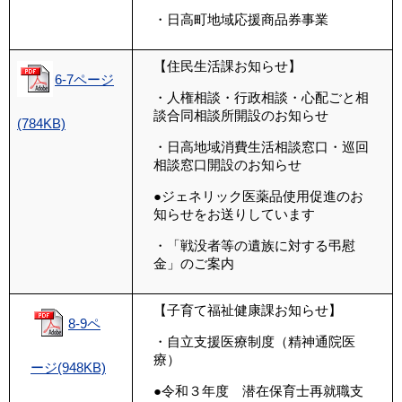
・日高町地域応援商品券事業
【住民生活課お知らせ】
6-7ページ
・人権相談・行政相談・心配ごと相
談合同相談所開設のお知らせ
(784KB)
・日高地域消費生活相談窓口・巡回
相談窓口開設のお知らせ
●ジェネリック医薬品使用促進の
お
知らせをお送りしています
・「戦没者等の遺族に対する弔慰
金」のご案内
【子育て福祉健康課お知らせ】
8-9ペ
・自立支援医療制度（精神通院医
療）
ージ(948KB)
●令和３年度 潜在保育士再就職支