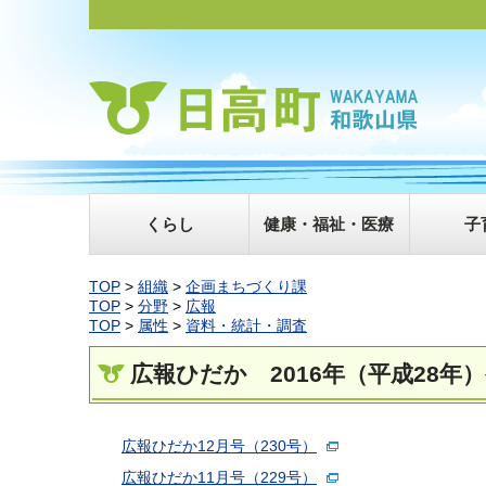
くらし
健康・福祉・医療
子
TOP
>
組織
>
企画まちづくり課
TOP
>
分野
>
広報
TOP
>
属性
>
資料・統計・調査
広報ひだか 2016年（平成28年
広報ひだか12月号（230号）
広報ひだか11月号（229号）