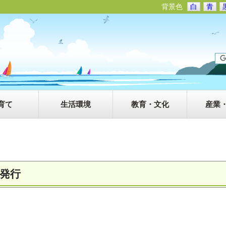
背景色
白
青
育て
生活環境
教育・文化
産業
）発行