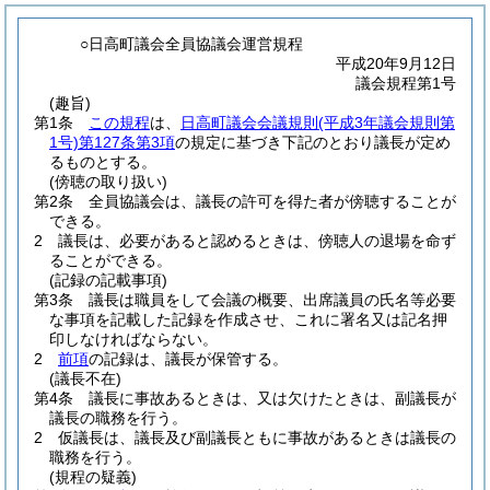
○日高町議会全員協議会運営規程
平成20年9月12日
議会規程第1号
(趣旨)
第1条
この規程
は、
日高町議会会議規則
(平成3年議会規則第
1号)
第127条第3項
の規定に基づき下記のとおり議長が定め
るものとする。
(傍聴の取り扱い)
第2条
全員協議会は、議長の許可を得た者が傍聴することが
できる。
2
議長は、必要があると認めるときは、傍聴人の退場を命ず
ることができる。
(記録の記載事項)
第3条
議長は職員をして会議の概要、出席議員の氏名等必要
な事項を記載した記録を作成させ、これに署名又は記名押
印しなければならない。
2
前項
の記録は、議長が保管する。
(議長不在)
第4条
議長に事故あるときは、又は欠けたときは、副議長が
議長の職務を行う。
2
仮議長は、議長及び副議長ともに事故があるときは議長の
職務を行う。
(規程の疑義)