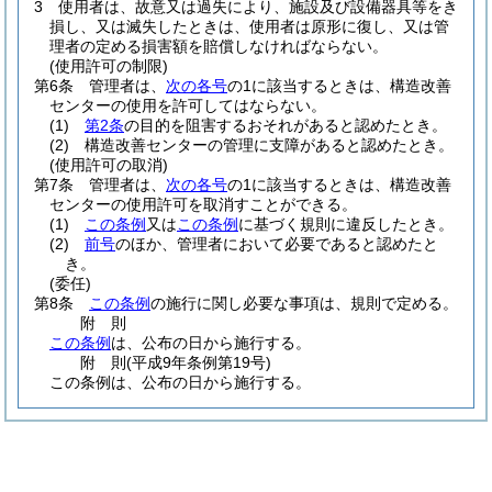
3
使用者は、故意又は過失により、施設及び設備器具等をき
損し、又は滅失したときは、使用者は原形に復し、又は管
理者の定める損害額を賠償しなければならない。
(使用許可の制限)
第6条
管理者は、
次の各号
の1に該当するときは、構造改善
センターの使用を許可してはならない。
(1)
第2条
の目的を阻害するおそれがあると認めたとき。
(2)
構造改善センターの管理に支障があると認めたとき。
(使用許可の取消)
第7条
管理者は、
次の各号
の1に該当するときは、構造改善
センターの使用許可を取消すことができる。
(1)
この条例
又は
この条例
に基づく規則に違反したとき。
(2)
前号
のほか、管理者において必要であると認めたと
き。
(委任)
第8条
この条例
の施行に関し必要な事項は、規則で定める。
附
則
この条例
は、公布の日から施行する。
附
則
(平成9年
条例第19号)
この条例は、公布の日から施行する。