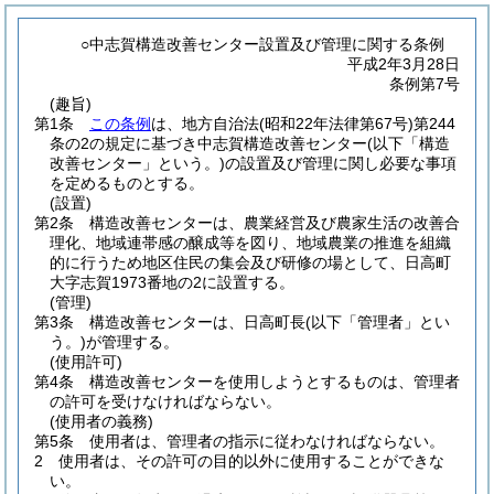
○中志賀構造改善センター設置及び管理に関する条例
平成2年3月28日
条例第7号
(趣旨)
第1条
この条例
は、地方自治法
(昭和22年法律第67号)
第244
条の2の規定に基づき中志賀構造改善センター
(以下「構造
改善センター」という。)
の設置及び管理に関し必要な事項
を定めるものとする。
(設置)
第2条
構造改善センターは、農業経営及び農家生活の改善合
理化、地域連帯感の醸成等を図り、地域農業の推進を組織
的に行うため地区住民の集会及び研修の場として、日高町
大字志賀1973番地の2に設置する。
(管理)
第3条
構造改善センターは、日高町長
(以下「管理者」とい
う。)
が管理する。
(使用許可)
第4条
構造改善センターを使用しようとするものは、管理者
の許可を受けなければならない。
(使用者の義務)
第5条
使用者は、管理者の指示に従わなければならない。
2
使用者は、その許可の目的以外に使用することができな
い。