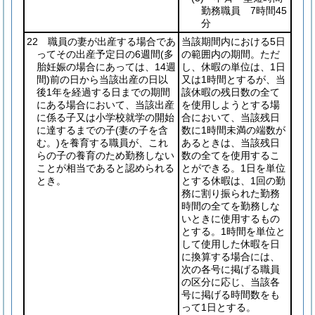
勤務職員 7時間45
分
22 職員の妻が出産する場合であ
当該期間内における5日
ってその出産予定日の6週間
(多
の範囲内の期間。ただ
胎妊娠の場合にあっては、14週
し、休暇の単位は、1日
間)
前の日から当該出産の日以
又は1時間とするが、当
後1年を経過する日までの期間
該休暇の残日数の全て
にある場合において、当該出産
を使用しようとする場
に係る子又は小学校就学の開始
合において、当該残日
に達するまでの子
(妻の子を含
数に1時間未満の端数が
む。)
を養育する職員が、これ
あるときは、当該残日
らの子の養育のため勤務しない
数の全てを使用するこ
ことが相当であると認められる
とができる。1日を単位
とき。
とする休暇は、1回の勤
務に割り振られた勤務
時間の全てを勤務しな
いときに使用するもの
とする。1時間を単位と
して使用した休暇を日
に換算する場合には、
次の各号に掲げる職員
の区分に応じ、当該各
号に掲げる時間数をも
って1日とする。