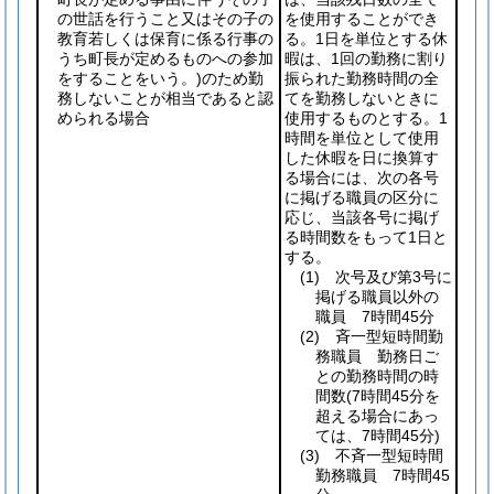
の世話を行うこと又はその子の
を使用することができ
教育若しくは保育に係る行事の
る。1日を単位とする休
うち町長が定めるものへの参加
暇は、1回の勤務に割り
をすることをいう。)
のため勤
振られた勤務時間の全
務しないことが相当であると認
てを勤務しないときに
められる場合
使用するものとする。1
時間を単位として使用
した休暇を日に換算す
る場合には、次の各号
に掲げる職員の区分に
応じ、当該各号に掲げ
る時間数をもって1日と
する。
(1)
次号及び第3号に
掲げる職員以外の
職員 7時間45分
(2)
斉一型短時間勤
務職員 勤務日ご
との勤務時間の時
間数
(7時間45分を
超える場合にあっ
ては、7時間45分)
(3)
不斉一型短時間
勤務職員 7時間45