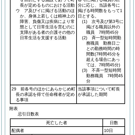
長が定めるものにおける活動
分に応じ、当該各号に
ウ ア及びイに掲げる活動のほ
掲げる時間数をもって1
か、身体上若しくは精神上の
日とする。
障害、負傷又は疾病により常
(1)
次号及び第3号に
態として日常生活を営むのに
掲げる職員以外の
支障がある者の介護その他の
職員 7時間45分
日常生活を支援する活動
(2)
斉一型短時間勤
務職員 勤務日ご
との勤務時間の時
間数
(7時間45分を
超える場合にあっ
ては、7時間45分)
(3)
不斉一型短時間
勤務職員 7時間45
分
29 前各号のほかにあらかじめ町
当該事項について町長
長の承認を得て任命権者が定め
が承認した期間
る事項
附表
忌引日数表
死亡した者
日数
配偶者
10日