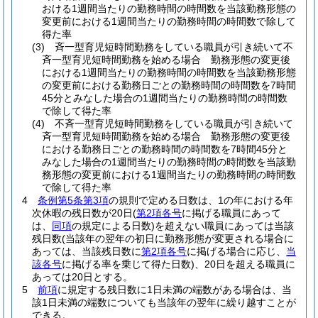
おける1週間当たりの勤務時間の時間数を当該勤務形態の
変更前における1週間当たりの勤務時間の時間数で除して
得た率
(3)
斉一型育児短時間勤務をしている職員が引き続いて不
斉一型育児短時間勤務を始める場合 勤務形態の変更後
における1週間当たりの勤務時間の時間数を当該勤務形態
の変更前における勤務日ごとの勤務時間の時間数を7時間
45分とみなした場合の1週間当たりの勤務時間の時間数
で除して得た率
(4)
不斉一型育児短時間勤務をしている職員が引き続いて
斉一型育児短時間勤務を始める場合 勤務形態の変更後
における勤務日ごとの勤務時間の時間数を7時間45分と
みなした場合の1週間当たりの勤務時間の時間数を当該勤
務形態の変更前における1週間当たりの勤務時間の時間数
で除して得た率
4
条例第5条第3項
の規則で定める日数は、1の年における年
次休暇の残日数が20日
(
第2項各号
に掲げる職員にあって
は、
同項
の規定による日数)
を超えない職員にあっては当該
残日数
(当該年の翌年の初日に勤務形態が変更される場合に
あっては、当該残日数に
第2項各号
に掲げる場合に応じ、
当
該各号
に掲げる率を乗じて得た日数)
、20日を超える職員に
あっては20日とする。
5
前項
に規定する残日数に1日未満の端数がある場合は、当
該1日未満の端数についても当該年の翌年に繰り越すことが
できる。