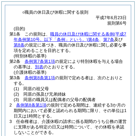
○職員の休日及び休暇に関する規則
平成7年6月23日
規則第6号
(目的)
第1条
この規則は、
職員の休日及び休暇に関する条例
(平成7
年条例第10号。以下「条例」という。)
第4条
、
第7条
及び
第8条
の規定に基づき、職員の休日及び休暇に関し必要な事
項を定めることを目的とする。
(特別休暇の基準)
第2条
条例第7条第1項
の規定により特別休暇を与える場合
の基準は、
別表
のとおりとする。
(介護休暇の基準)
第3条
条例第8条第1項
の規則で定める者は、次のとおりと
する。
(1)
同居の祖父母
(2)
同居の孫及び兄弟姉妹
(3)
同居の職員又は配偶者の父母の配偶者
2
条例第8条第1項
の規則で定める期間は、連続する3か月の
期間内において必要と認められる期間に限り、その単位は1
日又は1時間とする。
3
任命権者は、介護休暇の請求に係る期間のうち公務の運営
に支障がある特定の日又は時間について、その休暇を承認
しないことができる。