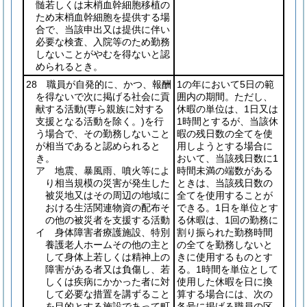
髄若しくは末梢血幹細胞移植の
ため末梢血幹細胞を提供する場
合で、当該申出又は提供に伴い
必要な検査、入院等のため勤務
しないことがやむを得ないと認
められるとき。
28 職員が自発的に、かつ、報酬
1の年において5日の範
を得ないで次に掲げる社会に貢
囲内の期間。ただし、
献する活動
(専ら親族に対する
休暇の単位は、1日又は
支援となる活動を除く。)
を行
1時間とするが、当該休
う場合で、その勤務しないこと
暇の残日数の全てを使
が相当であると認められると
用しようとする場合に
き。
おいて、当該残日数に1
ア 地震、暴風雨、噴火等によ
時間未満の端数がある
り相当規模の災害が発生した
ときは、当該残日数の
被災地又はその周辺の地域に
全てを使用することが
おける生活関連物資の配布そ
できる。1日を単位とす
の他の被災者を支援する活動
る休暇は、1回の勤務に
イ 身体障害者療護施設、特別
割り振られた勤務時間
養護老人ホームその他の主と
の全てを勤務しないと
して身体上若しくは精神上の
きに使用するものとす
障害がある者又は負傷し、若
る。1時間を単位として
しくは疾病にかかった者に対
使用した休暇を日に換
して必要な措置を講ずること
算する場合には、次の
を目的とする施設であって町
各号に掲げる職員の区