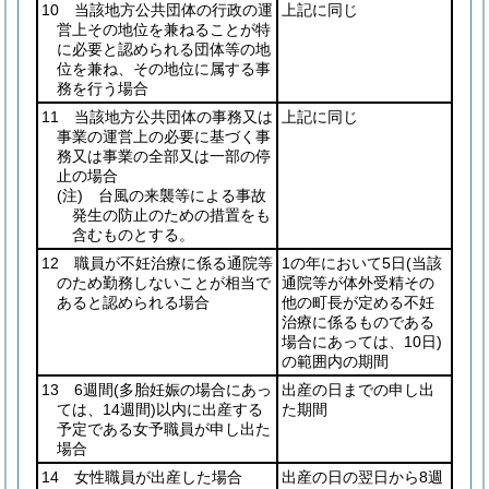
10 当該地方公共団体の行政の運
上記に同じ
営上その地位を兼ねることが特
に必要と認められる団体等の地
位を兼ね、その地位に属する事
務を行う場合
11 当該地方公共団体の事務又は
上記に同じ
事業の運営上の必要に基づく事
務又は事業の全部又は一部の停
止の場合
(注)
台風の来襲等による事故
発生の防止のための措置をも
含むものとする。
12 職員が不妊治療に係る通院等
1の年において5日
(当該
のため勤務しないことが相当で
通院等が体外受精その
あると認められる場合
他の町長が定める不妊
治療に係るものである
場合にあっては、10日)
の範囲内の期間
13 6週間
(多胎妊娠の場合にあっ
出産の日までの申し出
ては、14週間)
以内に出産する
た期間
予定である女予職員が申し出た
場合
14 女性職員が出産した場合
出産の日の翌日から8週