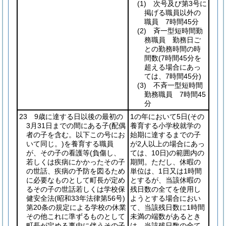
(1)
次号及び第3号に
掲げる職員以外の
職員 7時間45分
(2)
斉一型短時間勤
務職員 勤務日ご
との勤務時間の時
間数
(7時間45分を
超える場合にあっ
ては、7時間45分)
(3)
不斉一型短時間
勤務職員 7時間45
分
23 9歳に達する日以後の最初の
1の年において5日
(その
3月31日までの間にある子
(配偶
養育する小学校就学の
者の子を含む。以下この号にお
始期に達するまでの子
いて同じ。)
を養育する職員
が2人以上の場合にあっ
が、その子の看護等
(負傷し、
ては、10日)
の範囲内の
若しくは疾病にかかったその子
期間。ただし、休暇の
の世話、疾病の予防を図るため
単位は、1日又は1時間
に必要なものとして町長が定め
とするが、当該休暇の
るその子の世話若しくは学校保
残日数の全てを使用し
健安全法
(昭和33年法律第56号)
ようとする場合におい
第20条の規定による学校の休業
て、当該残日数に1時間
その他これに準ずるものとして
未満の端数があるとき
町長が定める事由に伴うその子
は、当該残日数の全て