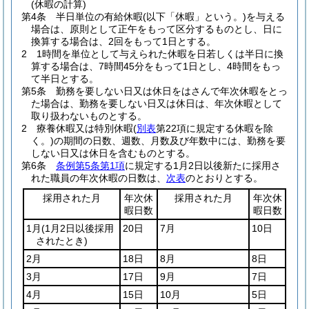
(休暇の計算)
第4条
半日単位の有給休暇
(以下「休暇」という。)
を与える
場合は、原則として正午をもって区分するものとし、日に
換算する場合は、2回をもって1日とする。
2
1時間を単位として与えられた休暇を日若しくは半日に換
算する場合は、7時間45分をもって1日とし、4時間をもっ
て半日とする。
第5条
勤務を要しない日又は休日をはさんで年次休暇をとっ
た場合は、勤務を要しない日又は休日は、年次休暇として
取り扱わないものとする。
2
療養休暇又は特別休暇
(
別表
第22項に規定する休暇を除
く。)
の期間の日数、週数、月数及び年数中には、勤務を要
しない日又は休日を含むものとする。
第6条
条例第5条第1項
に規定する1月2日以後新たに採用さ
れた職員の年次休暇の日数は、
次表
のとおりとする。
採用された月
年次休
採用された月
年次休
暇日数
暇日数
1月
(1月2日以後採用
20日
7月
10日
されたとき)
2月
18日
8月
8日
3月
17日
9月
7日
4月
15日
10月
5日