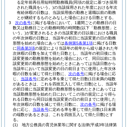
る定年前再任用短時間勤務職員
(同項の規定に基づき採用
された職員をいう。)
の当該採用された年度における年次
有給休暇の日数は、当該採用後の勤務と退職以前の勤務
とが継続するものとみなした場合における日数とする。
3
次の各号
に掲げる場合において、1週間ごとの勤務日の日
数又は勤務日ごとの勤務時間の時間数
(以下「勤務形態」と
いう。)
が変更されるときの当該変更の日以後における職員
の年次休暇の日数は、当該年の初日に当該変更の日の勤務
形態を始めた場合にあっては
条例第5条第1項
に掲げる日数
に
同条第3項
の規定により当該年の前年から繰り越された年
次休暇の日数を加えて得た日数とし、当該年の初日後に当
該変更後の勤務形態を始めた場合において、同日以前に当
該変更前の勤務形態を始めたときにあっては当該日数から
当該年において当該変更の日の前日までに使用した年次休
暇の日数を減じて得た日数に、
次の各号
に掲げる場合に応
じ、
当該各号
に定める率を乗じて得た日数
(1日未満の端数
があるときは、これを四捨五入して得た日数)
とし、当該年
の初日後に当該変更前の勤務形態を始めたときにあっては
当該勤務形態を始めた日においてこの項の規定により得ら
れる日数から同日以後当該変更の日の前日までに使用した
年次休暇の日数を減じて得た日数に、
次の各号
に掲げる場
合に応じ、
当該各号
に定める率を乗じて得た日数
(1日未満
の端数があるときは、これを四捨五入して得た日数)
とす
る。
(1)
地方公務員の育児休業等に関する法律
(平成3年法律第