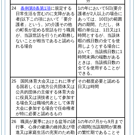
分
24
条例第8条第1項
に規定する
1の年において5日
(要介
日常生活を営むのに支障がある
護者が2人以上の場合に
者
(以下この項において「要介
あっては、10日)
の範囲
護者」という。)
の介護その他
内の期間。ただし、休
の町長が定める世話を行う職員
暇の単位は、1日又は1
が、当該世話を行うため勤務し
時間とするが、当該休
ないことが相当であると認めら
暇の残日数の全てを使
れる場合
用しようとする場合に
おいて、当該残日数に1
時間未満の端数がある
ときは、当該残日数の
全てを使用することが
できる。
25 国民体育大会又はこれに準ず
その都度必要と認める
る国若しくは地方公共団体又は
日又は時間
公共的団体の主催する体育大会
に役員又は演技者として参加す
る場合又は職域代表として体育
大会に参加する場合で任命権者
が特に必要と認めるもの
26 職員が夏季における盆等の諸
1の年の7月から9月まで
行事、心身の健康の維持及び増
の期間
(当該期間が業務
進又は家庭生活の充実のため勤
の繁忙期であることそ