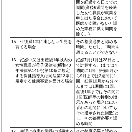
間を経過する日までの
期間
(産後6週間を経過
した女性職員が就業を
申し出た場合において
医師が支障がないと認
めた業務に就く期間を
除く。)
15 生後満1年に達しない生児を
その都度必要と認める
育てる場合
時間。ただし、1時間を
超えることができない
16 妊娠中又は出産後1年以内の
妊娠7月
(1月は28日とし
女性職員が母子保健法
(昭和40
て計算する。)
までは4
年法律第141号)
第10条に規定
週間に1回、妊娠8月か
する保健指導又は同法第13条に
ら9月までは2週間に1
規定する健康審査を受ける場合
回、妊娠10月から分べ
んまでは1週間に1回、
産後1年まではその間に
1回
(医師等の特別の指
示があった場合にはい
ずれの期間についても
その指示された回数)
と
し、その都度必要と認
める時間
17 生理に有害な職務に従事する
その都度必要と認める