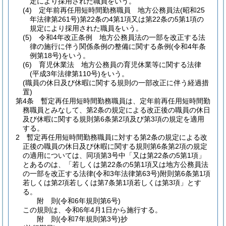
定により採用された職員をいう。
(4)
定年前再任用短時間勤務職員 地方公務員法
(昭和25
年法律第261号)
第22条の4第1項又は第22条の5第1項の
規定により採用された職員をいう。
(5)
令和4年改正条例 地方公務員法の一部を改正する法
律の施行に伴う関係条例の整備に関する条例
(令和4年条
例第18号)
をいう。
(6)
育児休業法 地方公務員の育児休業等に関する法律
(平成3年法律第110号)
をいう。
(職員の休日及び休暇に関する規則の一部改正に伴う経過措
置)
第4条
暫定再任用短時間勤務職員は、定年前再任用短時間勤
務職員とみなして、第2条の規定による改正後の職員の休日
及び休暇に関する規則第6条第2項及び第3項の規定を適用
する。
2
暫定再任用短時間勤務職員に対する第2条の規定による改
正後の職員の休日及び休暇に関する規則第6条第2項の規定
の適用については、同項第3号中「又は第22条の5第1項」
とあるのは、「若しくは第22条の5第1項又は地方公務員法
の一部を改正する法律
(令和3年法律第63号)
附則第6条第1項
若しくは第2項若しくは第7条第1項若しくは第3項」とす
る。
附
則
(令和6年
規則第6号)
この規則は、令和6年4月1日から施行する。
附
則
(令和7年
規則第3号)
抄