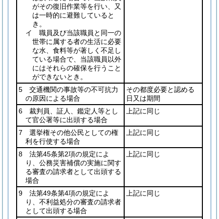
がその復旧作業等を行い、又
は一時的に避難していると
き。
イ 職員及び当該職員と同一の
世帯に属する者の生活に必要
な水、食料等が著しく不足し
ている場合で、当該職員以外
にはそれらの確保を行うこと
ができないとき。
5 交通機関の事故等の不可抗力
その都度必要と認める
の原因による場合
日又は期間
6 裁判員、証人、鑑定人等とし
上記に同じ
て官公署等に出頭する場合
7 選挙権その他公民としての権
上記に同じ
利を行使する場合
8 法第45条第2項の規定によ
上記に同じ
り、公務災害補償の実施に関す
る審査の請求者として出頭する
場合
9 法第49条第4項の規定によ
上記に同じ
り、不利益処分の審査の請求者
として出頭する場合