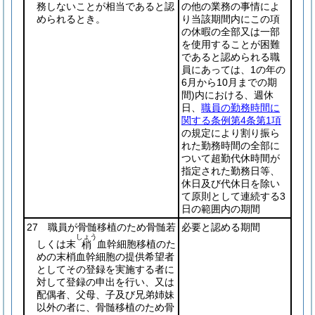
務しないことが相当であると認
の他の業務の事情によ
められるとき。
り当該期間内にこの項
の休暇の全部又は一部
を使用することが困難
であると認められる職
員にあっては、1の年の
6月から10月までの期
間)
内における、週休
日、
職員の勤務時間に
関する条例第4条第1項
の規定により割り振ら
れた勤務時間の全部に
ついて超勤代休時間が
指定された勤務日等、
休日及び代休日を除い
て原則として連続する3
日の範囲内の期間
27 職員が骨髄移植のため骨髄若
必要と認める期間
しょう
しくは末
血幹細胞移植のた
梢
めの末梢血幹細胞の提供希望者
としてその登録を実施する者に
対して登録の申出を行い、又は
配偶者、父母、子及び兄弟姉妹
以外の者に、骨髄移植のため骨