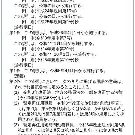
附
則
(平成23年
規則第9号)
この規則は、公布の日から施行する。
附
則
(平成24年
規則第15号)
この規則は、公布の日から施行する。
附
則
(平成25年
規則第9号)
抄
(施行期日)
第1条
この規則は、平成26年4月1日から施行する。
附
則
(令和3年
規則第7号)
この規則は、令和4年1月1日から施行する。
附
則
(令和4年
規則第20号)
この規則は、令和4年10月1日から施行する。
附
則
(令和5年
規則第10号)
抄
(施行期日)
第1条
この規則は、令和5年4月1日から施行する。
(定義)
第2条
この附則において、次の各号に掲げる用語の意義は、
それぞれ当該各号に定めるところによる。
(1)
令和3年改正法 地方公務員法の一部を改正する法律
(令和3年法律第63号)
をいう。
(2)
暫定再任用職員 令和3年改正法附則第4条第1項若し
くは第2項、第5条第1項若しくは第3項、第6条第1項若し
くは第2項又は第7条第1項若しくは第3項の規定により採
用された職員をいう。
(3)
暫定再任用短時間勤務職員 令和3年改正法附則第6条
第1項若しくは第2項又は第7条第1項若しくは第3項の規