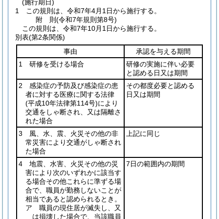
(施行期日)
1
この規則は、令和7年4月1日から施行する。
附
則
(令和7年
規則第8号)
この規則は、令和7年10月1日から施行する。
別表
(第2条関係)
事由
承認を与える期間
1 研修を受ける場合
研修の実施に伴い必要
と認める日又は期間
2 感染症の予防及び感染症の患
その都度必要と認める
者に対する医療に関する法律
日又は期間
(平成10年法律第114号)
により
交通をしゃ断され、又は隔離さ
れた場合
3 風、水、震、火災その他の非
上記に同じ
常災害により交通がしゃ断され
た場合
4 地震、水害、火災その他の災
7日の範囲内の期間
害により次のいずれかに該当す
る場合その他これらに準ずる場
合で、職員が勤務しないことが
相当であると認められるとき。
ア 職員の現住居が滅失し、又
は損壊した場合で、当該職員