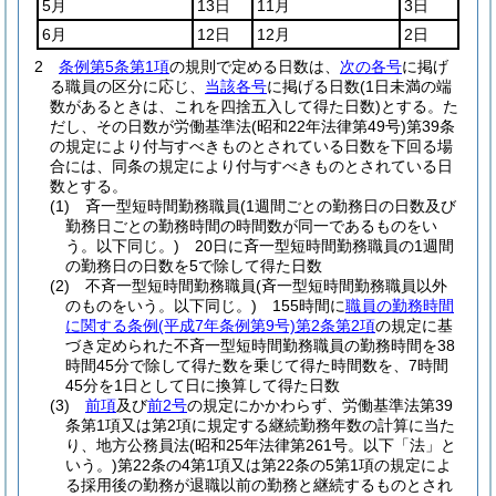
5月
13日
11月
3日
6月
12日
12月
2日
2
条例第5条第1項
の規則で定める日数は、
次の各号
に掲げ
る職員の区分に応じ、
当該各号
に掲げる日数
(1日未満の端
数があるときは、これを四捨五入して得た日数)
とする。
た
だし、その日数が労働基準法
(昭和22年法律第49号)
第39条
の規定により付与すべきものとされている日数を下回る場
合には、同条の規定により付与すべきものとされている日
数とする。
(1)
斉一型短時間勤務職員
(1週間ごとの勤務日の日数及び
勤務日ごとの勤務時間の時間数が同一であるものをい
う。以下同じ。)
20日に斉一型短時間勤務職員の1週間
の勤務日の日数を5で除して得た日数
(2)
不斉一型短時間勤務職員
(斉一型短時間勤務職員以外
のものをいう。以下同じ。)
155時間に
職員の勤務時間
に関する条例
(平成7年条例第9号)
第2条第2項
の規定に基
づき定められた不斉一型短時間勤務職員の勤務時間を38
時間45分で除して得た数を乗じて得た時間数を、7時間
45分を1日として日に換算して得た日数
(3)
前項
及び
前2号
の規定にかかわらず、労働基準法第39
条第1項又は第2項に規定する継続勤務年数の計算に当た
り、地方公務員法
(昭和25年法律第261号。以下「法」と
いう。)
第22条の4第1項又は第22条の5第1項の規定によ
る採用後の勤務が退職以前の勤務と継続するものとされ