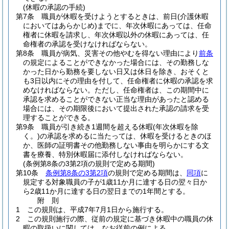
(休暇の承認の手続)
第7条
職員が休暇を受けようとするときは、前日
(介護休暇
においてはあらかじめ)
までに、年次休暇にあっては、任命
権者に休暇を請求し、年次休暇以外の休暇にあっては、任
命権者の承認を受けなければならない。
第8条
職員が病気、災害その他やむを得ない理由により
前条
の規定によることができなかった場合には、その勤務しな
かった日から勤務を要しない日又は休日を除き、おそくと
も3日以内にその理由を付して、任命権者に休暇の承認を求
めなければならない。
ただし、任命権者は、この期間中に
承認を求めることができない正当な理由があったと認める
場合には、その期限後において提出された承認の請求を受
理することができる。
第9条
職員が引き続き1週間を超える休暇
(年次休暇を除
く。)
の承認を求めるに当たっては、休暇を受けるときのほ
か、医師の証明書その他勤務しない事由を明らかにする文
書を療養、特別休暇届に添付しなければならない。
(条例第8条の3第2項の規則で定める期間)
第10条
条例第8条の3第2項
の規則で定める期間は、
同項
に
規定する対象職員の子が1歳11か月に達する日の翌々日か
ら2歳11か月に達する日の翌日までの1年間とする。
附
則
1
この規則は、平成7年7月1日から施行する。
2
この規則施行の際、従前の規定に基づき休暇中の職員の休
暇の取扱いに関しては、なお従前の例による。