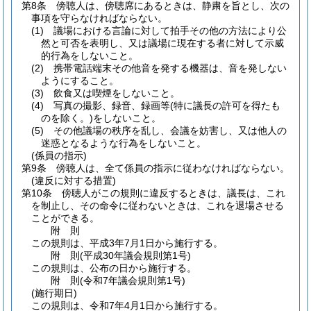
第8条
傍聴人は、傍聴席にあるときは、静粛を旨とし、次の
事項を守らなければならない。
(1)
議場における言論に対して拍手その他の方法により公
然と可否を表明し、又は議場に現在する者に対して示威
的行為をしないこと。
(2)
携帯電話端末その他音を発する機器は、音を発しない
ようにすること。
(3)
飲食又は喫煙をしないこと。
(4)
写真の撮影、録音、録画等
(特に議長の許可を得たも
のを除く。)
をしないこと。
(5)
その他議場の秩序を乱し、会議を妨害し、又は他人の
迷惑となるような行為をしないこと。
(係員の指示)
第9条
傍聴人は、全て係員の指示に従わなければならない。
(違反に対する措置)
第10条
傍聴人がこの規則に違反するときは、議長は、これ
を制止し、その命令に従わないときは、これを退場させる
ことができる。
附
則
この規則は、平成3年7月1日から施行する。
附
則
(平成30年
議会規則第1号)
この規則は、公布の日から施行する。
附
則
(令和7年
議会規則第1号)
(施行期日)
この規則は、令和7年4月1日から施行する。