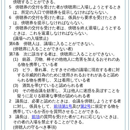
傍聴することができる。
5
傍聴券の交付を受けた者が傍聴席に入場しようとするとき
は、所定の入口で傍聴券を提示しなければならない。
6
傍聴券の交付を受けた者は、係員から要求を受けたとき
は、傍聴券を提示しなければならない。
7
傍聴券の交付を受けた者は、傍聴を終え退場しようとする
ときは、これを返還しなければならない。
(議場への入場禁止)
第6条
傍聴人は、議場に入ることができない。
(傍聴席に入ることができない者)
第7条
次に該当する者は、傍聴席に入ることができない。
(1)
銃器、刃物、棒その他他人に危害を加えるおそれのあ
る物を携帯している者
(2)
ビラ、垂れ幕、たすきその他の議場に現在する者に対
する示威的行為のために使用されるおそれがあると認め
られる物を携帯し、又は着用している者
(3)
酒気を帯びていると認められる者
(4)
その他会議を妨害し、又は他人に迷惑を及ぼすことを
疑うに足りる顕著な事情が認められる者
2
議長は、必要と認めたときは、会議を傍聴しようとする者
に対し、係員をして、
前項第1号
及び
第2号
に規定する物を
携帯しているか否かを質問させることができる。
3
議長は、
前項
の質問を受けた者がこれに応じないときは、
その者の入場を禁止することができる。
(傍聴人の守るべき事項)