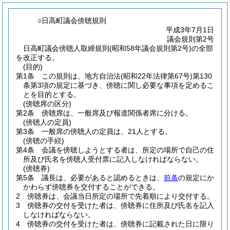
○日高町議会傍聴規則
平成3年7月1日
議会規則第2号
日高町議会傍聴人取締規則(昭和58年議会規則第2号)の全部
を改正する。
(目的)
第1条
この規則は、地方自治法
(昭和22年法律第67号)
第130
条第3項の規定に基づき、傍聴に関し必要な事項を定めるこ
とを目的とする。
(傍聴席の区分)
第2条
傍聴席は、一般席及び報道関係者席に分ける。
(傍聴人の定員)
第3条
一般席の傍聴人の定員は、21人とする。
(傍聴の手続)
第4条
会議を傍聴しようとする者は、所定の場所で自己の住
所及び氏名を傍聴人受付票に記入しなければならない。
(傍聴券)
第5条
議長は、必要があると認めるときは、
前条
の規定にか
かわらず傍聴券を交付することができる。
2
傍聴券は、会議当日所定の場所で先着順により交付する。
3
傍聴券の交付を受けた者は、傍聴券に住所及び氏名を記入
しなければならない。
4
傍聴券の交付を受けた者は、傍聴券に記載された日に限り